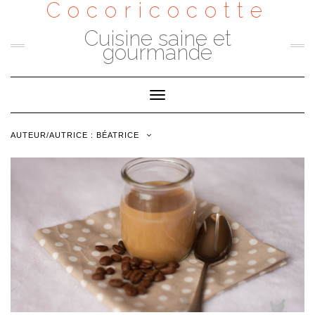
Cocoricocotte
Skip
to
content
Cuisine saine et
gourmande
Toggle
Navigation
AUTEUR/AUTRICE :
BÉATRICE