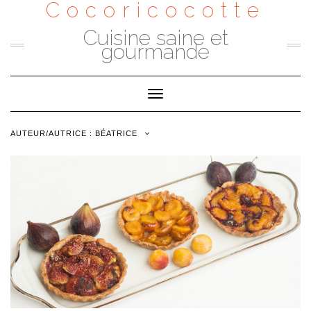
Cocoricocotte
Skip
to
content
Cuisine saine et
gourmande
Toggle
Navigation
AUTEUR/AUTRICE :
BÉATRICE