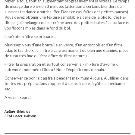
Mixer le tout, tout en augmentant progressivement la vitesse. Le temps
de mixage dure environ 3 minutes (attention à certains blenders qui
auraient tendance à surchauffer. Dans ce cas, faîtes des petites pauses).
Vous devez obtenir une texture semblable à celle de la photo; c’est-à-
dire un joli mélange couleur crème avec des petites bulles à la surface et
vos flocons mixés dans le fond du bol.
L’opération filtre se prépare…
Munissez-vous d’une bouteille en verre, d’un entonnoir et d’un filtre
adapté (au choix : un filtre à café permanent ou bien une étamine, pièce
de tissu très fine qui fera office de filtre naturel).
Filtrer la préparation et surtout conserver la « mixture d’avoine »,
autrement nommée : Okara ! Nous l’exploiterons demain.
Conserver ce bon lait au frais pendant maximum 4 jours. A utiliser dans
toutes vos préparations : appareil à tarte, à cake, à gâteau, béchamel
etc.
A vos mixeurs !
Author:
Béatrice
Filed Under:
Boissons