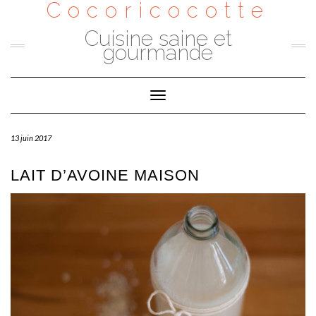
Cocoricocotte
Skip
to
content
Cuisine saine et
gourmande
Toggle
Navigation
13 juin 2017
LAIT D’AVOINE MAISON