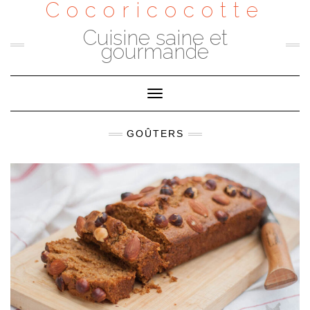
Cocoricocotte
Skip
to
content
Cuisine saine et
gourmande
Toggle
Navigation
GOÛTERS