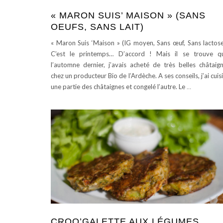
« MARON SUIS’ MAISON » (SANS
OEUFS, SANS LAIT)
« Maron Suis ‘Maison » (IG moyen, Sans œuf, Sans lacto
C’est le printemps… D’accord ! Mais il se trouve q
l’automne dernier, j’avais acheté de très belles châtaig
chez un producteur Bio de l’Ardèche. A ses conseils, j’ai cuis
une partie des châtaignes et congelé l’autre. Le
…
CROQ’GALETTE AUX LÉGUMES