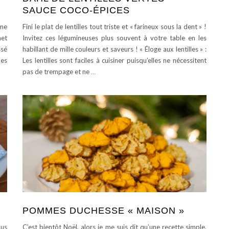
SAUCE COCO-ÉPICES
mme
Fini le plat de lentilles tout triste et « farineux sous la dent » !
net
Invitez ces légumineuses plus souvent à votre table en les
ssé
habillant de mille couleurs et saveurs ! « Éloge aux lentilles » :
des
Les lentilles sont faciles à cuisiner puisqu’elles ne nécessitent
pas de trempage et ne
…
POMMES DUCHESSE « MAISON »
ous
C’est bientôt Noël, alors je me suis dit qu’une recette simple,